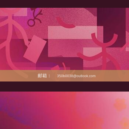
邮箱：
350b0038@outlook.com