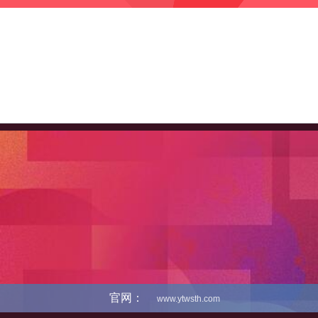
官网：
www.ytwsth.com