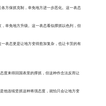
关各方保抓克制，幸免地方进一步恶化。这一表态
议，幸免地方升级。这一表态看似撑抓以色列，但
这一表态更是让地方变得愈加复杂，也让卡茨的有
强态度来得回国表里的撑抓，但这种作念法反而让
要是他连续坚抓这种将强态度，就怕只会让地方变