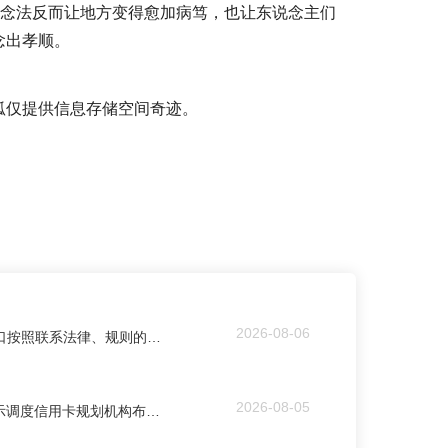
作念法反而让地方变得愈加病笃，也让东说念主们
念出孝顺。
狐仅提供信息存储空间奇迹。
2026-08-06
kaiyun体育官方网站 登录入口按照联系法律、规则的章程和监管部门的要求-kaiyun体育官方网站 登录入口
2026-08-05
开云kaiyun.com多家银行告示调度信用卡规划机构布局-kaiyun体育官方网站 登录入口