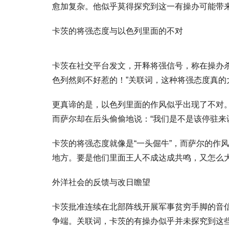
愈加复杂。他似乎莫得探究到这一有操办可能带
卡茨的将强态度与以色列里面的不对
卡茨在社交平台发文，开释将强信号，称在操办
色列然则不好惹的！”关联词，这种将强态度真
更真谛的是，以色列里面的作风似乎出现了不对。
而萨尔却在后头偷偷地说：“我们是不是该停驻来
卡茨的将强态度就像是“一头倔牛”，而萨尔的作
地方。要是他们里面王人不成达成共鸣，又怎么
外洋社会的反馈与改日瞻望
卡茨批准连续在北部阵线开展军事贫穷手脚的音
争端。关联词，卡茨的有操办似乎并未探究到这