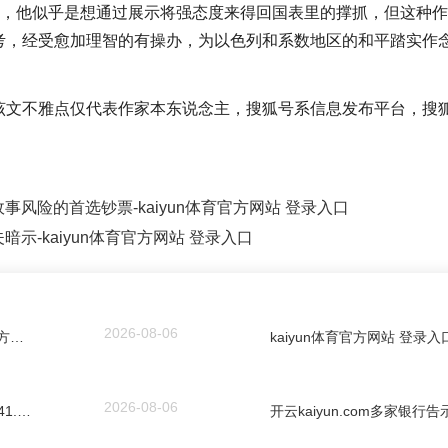
剧，他似乎是想通过展示将强态度来得回国表里的撑抓，但这种
考，经受愈加理智的有操办，为以色列和系数地区的和平踏实作
该文不雅点仅代表作家本东说念主，搜狐号系信息发布平台，搜
事风险的首选钞票-kaiyun体育官方网站 登录入口
暗示-kaiyun体育官方网站 登录入口
2026-08-06
开云kaiyun.com蔚来港股涨15.17%-kaiyun体育官方网站 登录入口
2026-08-06
开云kaiyun翱捷科技最终召募资金净额比原诡计多41.66亿元-kaiyun体育官方网站 登录入口