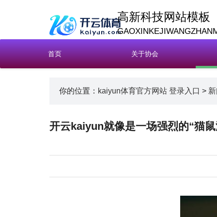
高新科技网站模板
GAOXINKEJIWANGZHAN
首页
关于协会
你的位置：
kaiyun体育官方网站 登录入口
>
新
开云kaiyun就像是一场强烈的“猫鼠