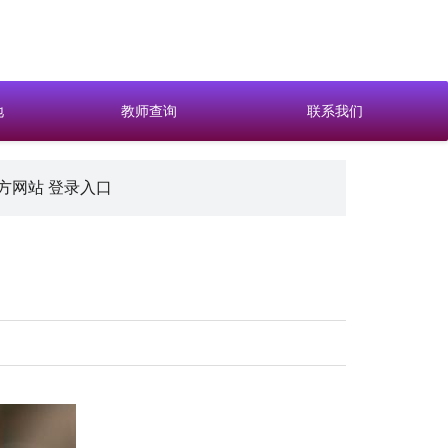
地
教师查询
联系我们
育官方网站 登录入口