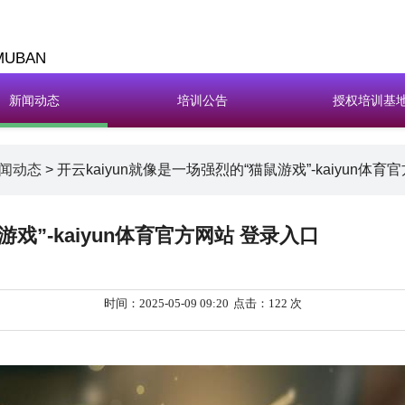
MUBAN
新闻动态
培训公告
授权培训基
闻动态
> 开云kaiyun就像是一场强烈的“猫鼠游戏”-kaiyun体
游戏”-kaiyun体育官方网站 登录入口
时间：2025-05-09 09:20
点击：122 次