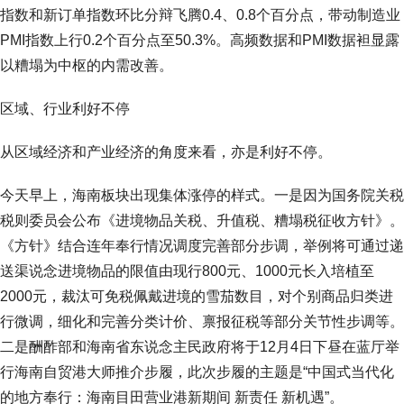
指数和新订单指数环比分辩飞腾0.4、0.8个百分点，带动制造业
PMI指数上行0.2个百分点至50.3%。高频数据和PMI数据袒显露
以糟塌为中枢的内需改善。
区域、行业利好不停
从区域经济和产业经济的角度来看，亦是利好不停。
今天早上，海南板块出现集体涨停的样式。一是因为国务院关税
税则委员会公布《进境物品关税、升值税、糟塌税征收方针》。
《方针》结合连年奉行情况调度完善部分步调，举例将可通过递
送渠说念进境物品的限值由现行800元、1000元长入培植至
2000元，裁汰可免税佩戴进境的雪茄数目，对个别商品归类进
行微调，细化和完善分类计价、禀报征税等部分关节性步调等。
二是酬酢部和海南省东说念主民政府将于12月4日下昼在蓝厅举
行海南自贸港大师推介步履，此次步履的主题是“中国式当代化
的地方奉行：海南目田营业港新期间 新责任 新机遇”。