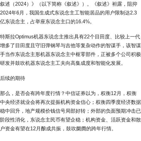
叙述（2024）》（以下简称《叙述》）。《叙述》袒露，阻抑
2024年6月，我国生成式东说念主工智能居品的用户限制达2.3
亿东说念主，占举座东说念主口的16.4%。
特斯拉Optimus机器东说念主推出具有22个目田度、比较上一代
增多了目田度且守旧弹钢琴与吉他等复杂动作的智谋手，该智谋
手当作东说念主形机器东说念主中枢零部件，正被多个公司积极
研发并鼓吹机器东说念主工夫向高集成度和智能化发展。
后续的期待
那么，是否会有跨年度行情？中信证券以为，权衡12月，权衡
中央经济就业会将再次提振机构资金信心；权衡四季度经济数据
稳中回升，地产规模价钱信号局部好转；外部的负面预期冲击已
阶段性消化，东说念主民币有望企稳；机构资金、活跃资金和散
户资金有望在12月酿成共振，鼓吹阛阓的跨年行情。