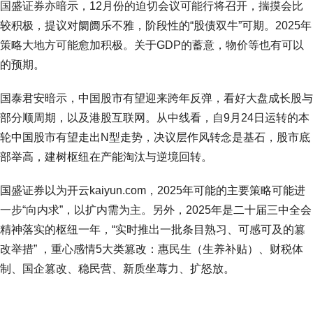
国盛证券亦暗示，12月份的迫切会议可能行将召开，揣摸会比
较积极，提议对阛阓乐不雅，阶段性的“股债双牛”可期。2025年
策略大地方可能愈加积极。关于GDP的蓄意，物价等也有可以
的预期。
国泰君安暗示，中国股市有望迎来跨年反弹，看好大盘成长股与
部分顺周期，以及港股互联网。从中线看，自9月24日运转的本
轮中国股市有望走出N型走势，决议层作风转念是基石，股市底
部举高，建树枢纽在产能淘汰与逆境回转。
国盛证券以为开云kaiyun.com，2025年可能的主要策略可能进
一步“向内求”，以扩内需为主。另外，2025年是二十届三中全会
精神落实的枢纽一年，“实时推出一批条目熟习、可感可及的篡
改举措” ，重心感情5大类篡改：惠民生（生养补贴）、财税体
制、国企篡改、稳民营、新质坐蓐力、扩怒放。