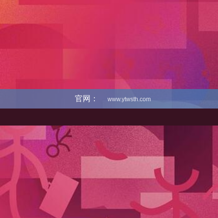
官网：
www.ytwsth.com