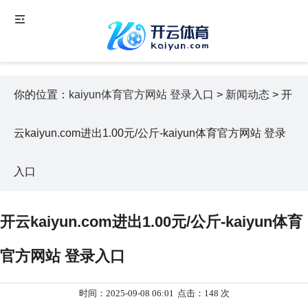
你的位置：
kaiyun体育官方网站 登录入口
>
新闻动态
> 开
云kaiyun.com进出1.00元/公斤-kaiyun体育官方网站 登录
入口
开云kaiyun.com进出1.00元/公斤-kaiyun体育
官方网站 登录入口
时间：2025-09-08 06:01
点击：148 次