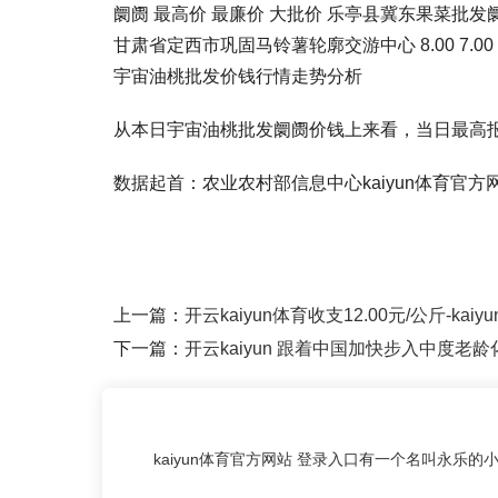
阛阓 最高价 最廉价 大批价 乐亭县冀东果菜批发阛阓 9.0
甘肃省定西市巩固马铃薯轮廓交游中心 8.00 7.00 7
宇宙油桃批发价钱行情走势分析
从本日宇宙油桃批发阛阓价钱上来看，当日最高报价9.
数据起首：农业农村部信息中心kaiyun体育官方
上一篇：
开云kaiyun体育收支12.00元/公斤-ka
下一篇：
开云kaiyun 跟着中国加快步入中度老龄