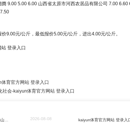
0 5.00 6.00 山西省太原市河西农居品有限公司 7.00 6.60 6.
.50
00元/公斤，最低报价5.00元/公斤，进出4.00元/公斤。
网站 登录入口
iyun体育官方网站 登录入口
化社会-kaiyun体育官方网站 登录入口
2026-08-08
kaiyun体育官方网站 登录入口有一个名叫永乐的小山村-kaiyun体育官方网站 登录入口