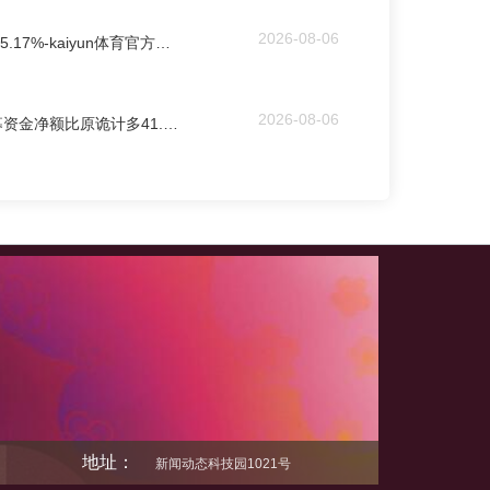
2026-08-06
开云kaiyun.com蔚来港股涨15.17%-kaiyun体育官方网站 登录入口
2026-08-06
开云kaiyun翱捷科技最终召募资金净额比原诡计多41.66亿元-kaiyun体育官方网站 登录入口
地址：
新闻动态科技园1021号