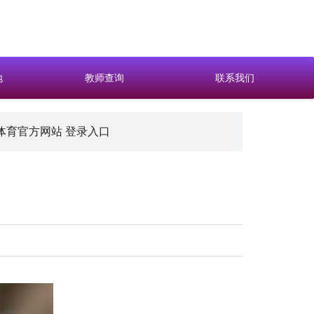
地
教师查询
联系我们
yun体育官方网站 登录入口