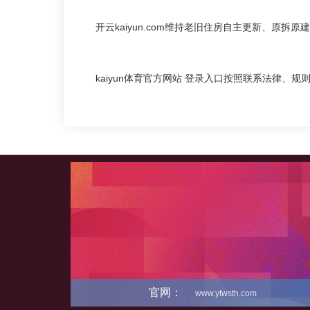
官网：
www.ytwsth.com