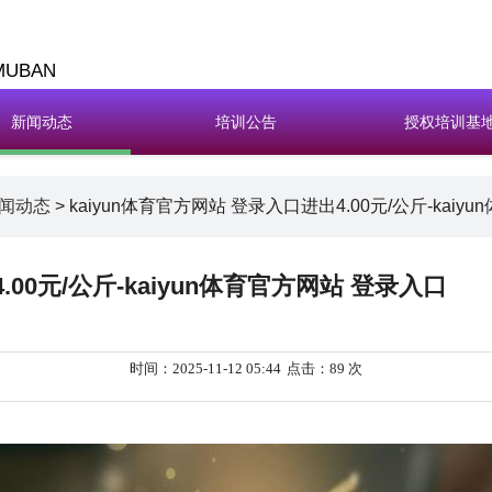
MUBAN
新闻动态
培训公告
授权培训基
闻动态
> kaiyun体育官方网站 登录入口进出4.00元/公斤-kai
.00元/公斤-kaiyun体育官方网站 登录入口
时间：2025-11-12 05:44
点击：89 次