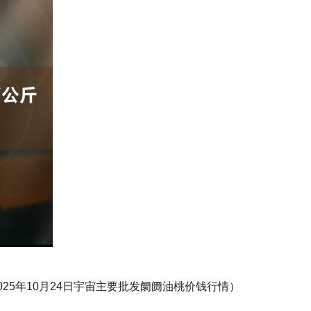
025年10月24日宇宙主要批发阛阓油桃价钱行情）