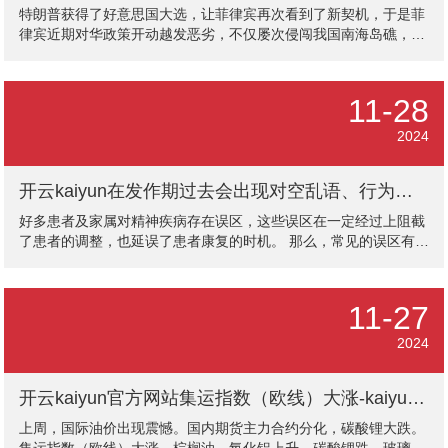
特朗普获得了好意思国大选，让菲律宾再次看到了新契机，于是菲
律宾近期对华政策开动越发恶劣，不仅屡次侵闯我国南海岛礁，还
颁布了所谓“海洋区域法”和“群岛海说念法”，妄图将黄岩岛及南沙
群岛部分岛礁罪人纳入菲方版图。 与此同期，好意思国国务院也发
表了一项声明，暗意援助菲律宾的新法案，并宣称该法案与《荟萃
11-28
国海洋法契约》和2016年南海仲裁案裁决一致。 靠近这么的局
势，中国则绝不退避，南部战区的自如军就地在黄岩岛全副武装，
2024
进行战探员戒，用实质举止来举止标明态度，警戒菲律宾。 那么，
菲律宾为何对黄岩岛如斯执
开云kaiyun在发作期过去会出现对空乱语、行为芜乱-kaiyun体育官方网站 登录入口
好多患者及家属对精神疾病存在误区，这些误区在一定经过上阻截
了患者的调整，也延误了患者康复的时机。 那么，常见的误区有哪
些呢？你又中了几条呢？ 底下，让咱们一都来望望吧~ 误区一：以
为神经病患者是“鬼上身” 由于大脑神经元功能的芜乱，导致患者神
色、语言、行为出现了畸形，在发作期过去会出现对空乱语、行为
11-27
芜乱，标榜我方是其他东谈主物或以示寂亲东谈主的语气讲话，弘
扬出双重或多重东谈主格。 家属以为患者出现了“鬼上身”，烧纸拜
2024
佛，请东谈主回想作法，致使让患者喝下带符咒灰的水。导致患者
不成实时接纳正规科学
开云kaiyun官方网站集运指数（欧线）大涨-kaiyun体育官方网站 登录入口
上周，国际油价出现震憾。国内期货主力合约分化，碳酸锂大跌。